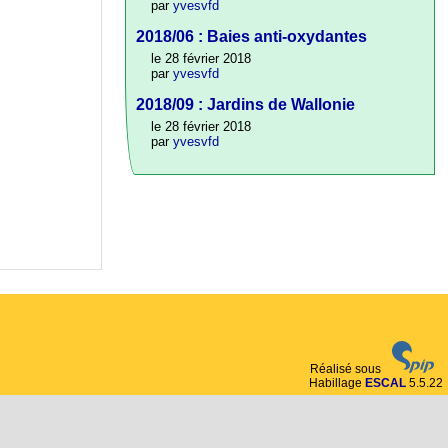
par
yvesvfd
2018/06 : Baies anti-oxydantes
le 28 février 2018
par
yvesvfd
2018/09 : Jardins de Wallonie
le 28 février 2018
par
yvesvfd
Réalisé sous
Habillage
ESCAL
5.5.22