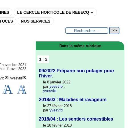
INES
LE CERCLE HORTICOLE DE REBECQ
▼
TUCES
NOS SERVICES
Dans la même rubrique
1
2
7 novembre 2021
n le 11 avril 2022
09/2022 Préparer son potager pour
l’hiver.
vfb
,
yvesvfd
le 8 janvier 2022
par
yvesvfb
,
yvesvfd
2018/03 : Maladies et ravageurs
le 27 février 2018
par
yvesvfd
2018/04 : Les sentiers comestibles
le 28 février 2018