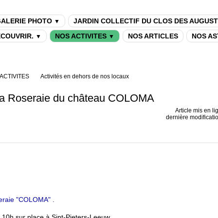
ALERIE PHOTO
JARDIN COLLECTIF DU CLOS DES AUGUST
▼
DECOUVRIR.
NOS ACTIVITES
NOS ARTICLES
NOS AS
▼
▼
ACTIVITES
Activités en dehors de nos locaux
 la Roseraie du château COLOMA
Article mis en li
dernière modificati
oseraie "COLOMA" .
10h sur place à Sint-Pieters-Leeuw.