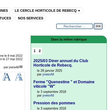
INES
LE CERCLE HORTICOLE DE REBECQ
▼
TUCES
NOS SERVICES
Dans la même rubrique
1
2
gne le
8 mai 2022
on le 27 mai 2022
2025/03 Diner annuel du Club
Horticole de Rebecq.
par
yvesvfd
le 28 janvier 2025
par
yvesvfd
Ferme "Quenestine " et Domaine
viticole "W"
le 3 septembre 2018
par
yvesvfd
Pression des pommes
le 3 septembre 2018