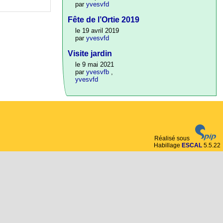
par
yvesvfd
Fête de l’Ortie 2019
le 19 avril 2019
par
yvesvfd
Visite jardin
le 9 mai 2021
par
yvesvfb
,
yvesvfd
Réalisé sous
Habillage
ESCAL
5.5.22