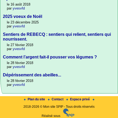
le 16 août 2018
par
yvesvfd
2025 voeux de Noël
le 23 décembre 2025
par
yvesvfd
Sentiers de REBECQ : sentiers qui relient, sentiers qui
nourrissent.
le 27 février 2018
par
yvesvfd
Comment l’argent fait-il pousser vos légumes ?
le 28 février 2018
par
yvesvfd
Dépérissement des abeilles...
le 28 février 2018
par
yvesvfd
Plan du site
Contact
Espace privé
2018-2026 © Mon site SPIP - Tous droits réservés
Réalisé sous