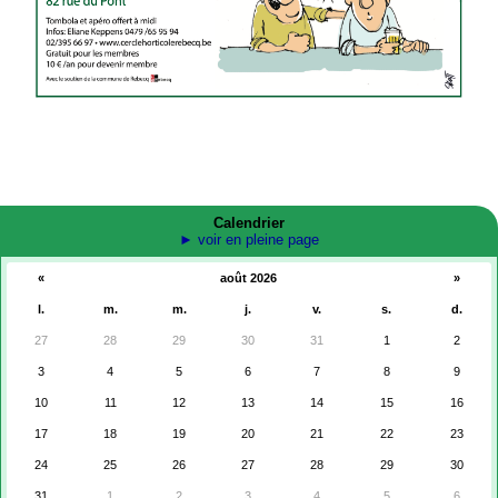
Calendrier
► voir en pleine page
«
août 2026
»
l.
m.
m.
j.
v.
s.
d.
27
28
29
30
31
1
2
3
4
5
6
7
8
9
10
11
12
13
14
15
16
17
18
19
20
21
22
23
24
25
26
27
28
29
30
31
1
2
3
4
5
6