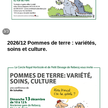
2/3
3/3
2026/11 Insérer un potager fleuri dans
2026/12 Pommes de terre : variétés,
un jardin d’agrément.
soins et culture.